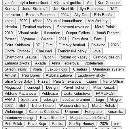
vizuální styl a komunikaci
Výstavní grafika
Art
Kurt Gebauer
Kurtovi
Jarka Straková
Jan Stuchlik
Ilya Bazhanov
RAF
instruktor
Book in Progress
2024
Ally Dau
Eda Babák
kniha
2020
tábor
Vizuální komunikace
Vizuální styl
Identita
Festival svobody
Sametová revoluce
Matěj Polák
2019
Visual style
Ilustration
Output Gallery
Jonáš Richter
Poster
Výstava
Galerie
2021
Famufest
Famu
Edita Kubišová
37
Film
Filmový festival
Objektor
2023
Ondřej Chrobák
Chalupáři
Trenčínské párky
Love
Champions Leauge
Valoch
Rozum do kapsy
Grafický design
Zahrada života
Akáda
Anna Fiedlerová
Vzdělávání
Střední školy
Voala
Jakub Hojgr
Creatura
Orientační systém
Amulet
Petr Bureš
Alžběta Žabová
Lauderovy školy
Slice Slice Baby
Pizza
Pája Smékalová
Cigars
Narro Office
Megaziod
Koncept
Design
Pavel Ticho(ň)
Milan Knížák
Viktorie Macánová
Publikace
Edita Kubištová
FAMUFEST
FAMU
Spektrum
redesign
současné umění
Logo
Mingle
2022
Střih
Editor House
Webová stránka
Marián Řehák
Webdesign
Karolína Kubišová
Umprum
Fotografie
Keramika
Interiérový design
Pavla Stuchlík
Magdalena Jedličková
Petr Polák
Pavel Kuja
Panika
Sip Sip Hooray
2025
bar