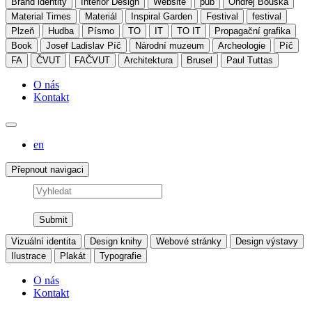
Brand identity
Interior Design
Website
pub
Ondřej Bouška
Material Times
Materiál
Inspiral Garden
Festival
festival
Plzeň
Hudba
Písmo
TO
IT
TO IT
Propagační grafika
Book
Josef Ladislav Píč
Národní muzeum
Archeologie
Píč
FA
ČVUT
FAČVUT
Architektura
Brusel
Paul Tuttas
O nás
Kontakt
en
Přepnout navigaci
Vyhledat
Vizuální identita
Design knihy
Webové stránky
Design výstavy
Ilustrace
Plakát
Typografie
O nás
Kontakt