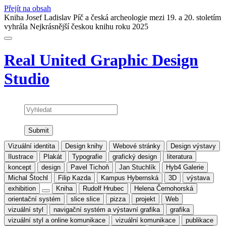
Přejít na obsah
Kniha Josef Ladislav Píč a česká archeologie mezi 19. a 20. stoletím
vyhrála Nejkrásnější českou knihu roku 2025
Real United
Graphic Design
Studio
Vyhledat
Vizuální identita
Design knihy
Webové stránky
Design výstavy
Ilustrace
Plakát
Typografie
grafický design
literatura
koncept
design
Pavel Tichoň
Jan Stuchlík
Hyb4 Galerie
Michal Štochl
Filip Kazda
Kampus Hybernská
3D
výstava
exhibition
Kniha
Rudolf Hrubec
Helena Černohorská
orientační systém
slice slice
pizza
projekt
Web
vizuální styl
navigační systém a výstavní grafika
grafika
vizuální styl a online komunikace
vizuální komunikace
publikace