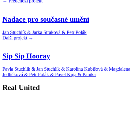
← Předchozí projekt
Nadace pro současné umění
Jan Stuchlík & Jarka Straková & Petr Polák
Další projekt →
Sip Sip Hooray
Pavla Stuchlík & Jan Stuchlík & Karolína Kubišová & Magdalena
Jedličková & Petr Polák & Pavel Kuja & Panika
Real United