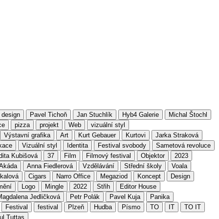
design
Pavel Tichoň
Jan Stuchlík
Hyb4 Galerie
Michal Štochl
ce
pizza
projekt
Web
vizuální styl
Výstavní grafika
Art
Kurt Gebauer
Kurtovi
Jarka Straková
kace
Vizuální styl
Identita
Festival svobody
Sametová revoluce
dita Kubišová
37
Film
Filmový festival
Objektor
2023
Akáda
Anna Fiedlerová
Vzdělávání
Střední školy
Voala
kalová
Cigars
Narro Office
Megaziod
Koncept
Design
mění
Logo
Mingle
2022
Střih
Editor House
Magdalena Jedličková
Petr Polák
Pavel Kuja
Panika
Festival
festival
Plzeň
Hudba
Písmo
TO
IT
TO IT
ul Tuttas