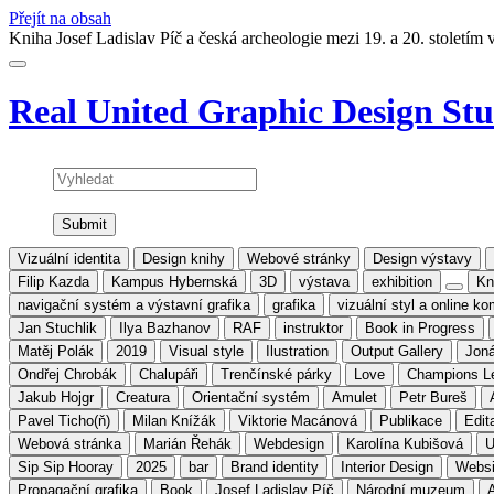
Přejít na obsah
Kniha Josef Ladislav Píč a česká archeologie mezi 19. a 20. stoletím
Real United
Graphic Design Stu
Vyhledat
Vizuální identita
Design knihy
Webové stránky
Design výstavy
Filip Kazda
Kampus Hybernská
3D
výstava
exhibition
Kn
navigační systém a výstavní grafika
grafika
vizuální styl a online k
Jan Stuchlik
Ilya Bazhanov
RAF
instruktor
Book in Progress
Matěj Polák
2019
Visual style
Ilustration
Output Gallery
Joná
Ondřej Chrobák
Chalupáři
Trenčínské párky
Love
Champions L
Jakub Hojgr
Creatura
Orientační systém
Amulet
Petr Bureš
Pavel Ticho(ň)
Milan Knížák
Viktorie Macánová
Publikace
Edit
Webová stránka
Marián Řehák
Webdesign
Karolína Kubišová
Sip Sip Hooray
2025
bar
Brand identity
Interior Design
Websi
Propagační grafika
Book
Josef Ladislav Píč
Národní muzeum