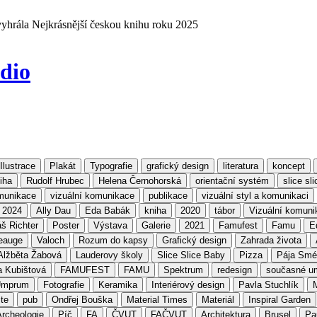
 vyhrála Nejkrásnější českou knihu roku 2025
dio
Ilustrace
Plakát
Typografie
grafický design
literatura
koncept
iha
Rudolf Hrubec
Helena Černohorská
orientační systém
slice sli
omunikace
vizuální komunikace
publikace
vizuální styl a komunikaci
2024
Ally Dau
Eda Babák
kniha
2020
tábor
Vizuální komuni
š Richter
Poster
Výstava
Galerie
2021
Famufest
Famu
E
eauge
Valoch
Rozum do kapsy
Grafický design
Zahrada života
Alžběta Žabová
Lauderovy školy
Slice Slice Baby
Pizza
Pája Smé
a Kubištová
FAMUFEST
FAMU
Spektrum
redesign
současné u
Umprum
Fotografie
Keramika
Interiérový design
Pavla Stuchlík
te
pub
Ondřej Bouška
Material Times
Materiál
Inspiral Garden
Archeologie
Píč
FA
ČVUT
FAČVUT
Architektura
Brusel
Pa